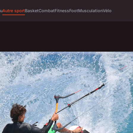
tu
Autre sport
Basket
Combat
Fitness
Foot
Musculation
Vélo