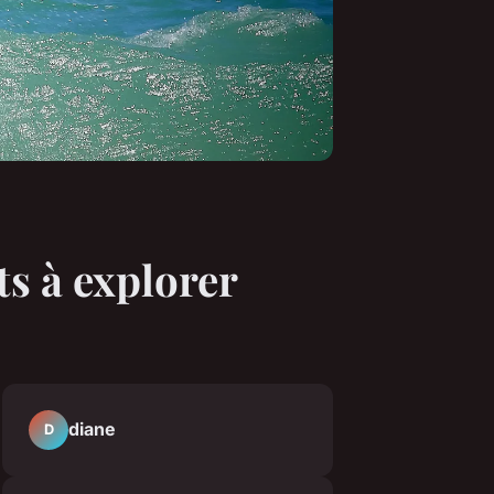
ts à explorer
diane
D